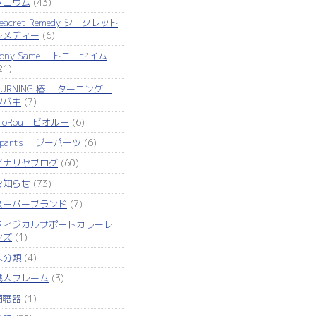
タニウム
(43)
eacret Remedy シークレット
レメディー
(6)
Tony Same トニーセイム
21)
TURNING 椿 ターニング
ツバキ
(7)
VioRou ビオルー
(6)
Zparts ジーパーツ
(6)
イナリヤブログ
(60)
お知らせ
(73)
スーパーブランド
(7)
フィジカルサポートカラーレ
ンズ
(1)
未分類
(4)
職人フレーム
(3)
補聴器
(1)