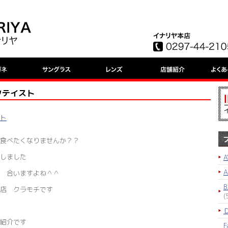
クテイスト
ット
食べたくなりませんか？？
しました
A
 合いますよね＾＾
B
店 クラモチです
(
紹介です
F