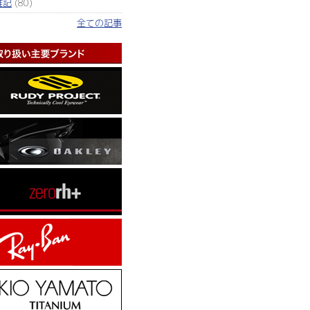
雑記
(80)
全ての記事