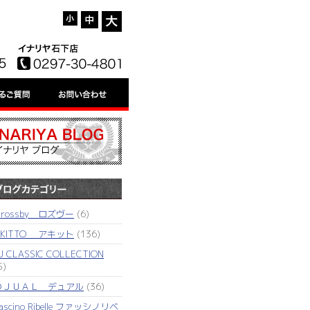
'rossby ロズヴー
(6)
AKITTO アキット
(136)
J CLASSIC COLLECTION
5)
ＤＪＵＡＬ デュアル
(36)
ascino Ribelle ファッシノリベ