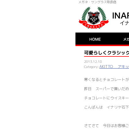
メガネ・サングラス取扱店
可愛らしくクラシッ
2013.12.18
AKITTO アキ
寒くなるとチョコレートが
昨日 スーパーで買いだめ
チョコレートにウイスキー
こんばんは イナリヤ石下
さてさて 今日はお客様ご