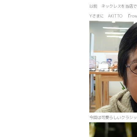
以前 ネックレスを当店で
Yさまに AKITTO 『
今回は可愛らしいクラシッ