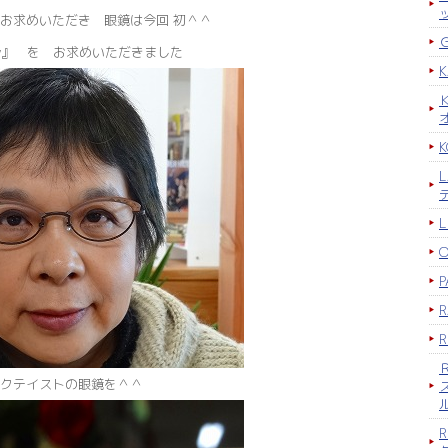
お求めいただき 眼鏡は今回 初＾＾
row』 を お求めいただきました
K
P
クテイストの眼鏡を＾＾
R