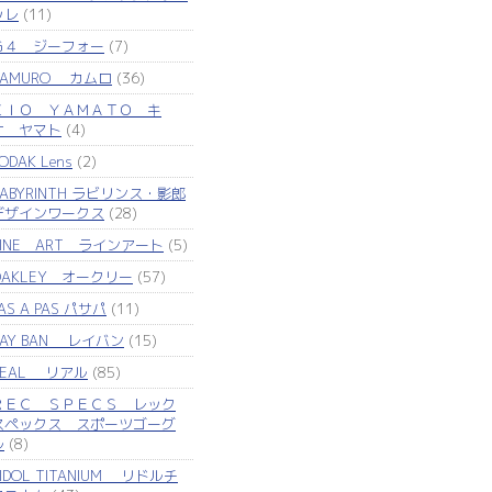
ッレ
(11)
Ｇ４ ジーフォー
(7)
KAMURO カムロ
(36)
ＫＩＯ ＹＡＭＡＴＯ キ
オ ヤマト
(4)
ODAK Lens
(2)
LABYRINTH ラビリンス・影郎
デザインワークス
(28)
LINE ART ラインアート
(5)
OAKLEY オークリー
(57)
AS A PAS パサパ
(11)
RAY BAN レイバン
(15)
REAL リアル
(85)
ＲＥＣ ＳＰＥＣＳ レック
スペックス スポーツゴーグ
ル
(8)
IDOL TITANIUM リドルチ