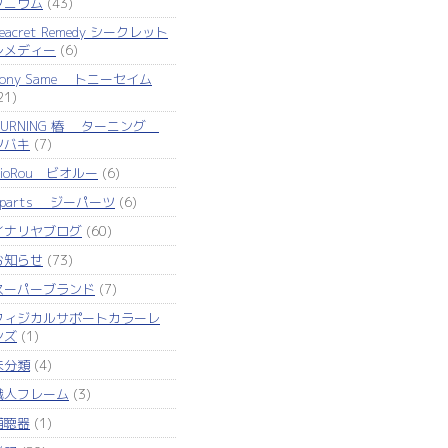
タニウム
(43)
eacret Remedy シークレット
レメディー
(6)
Tony Same トニーセイム
21)
TURNING 椿 ターニング
ツバキ
(7)
VioRou ビオルー
(6)
Zparts ジーパーツ
(6)
イナリヤブログ
(60)
お知らせ
(73)
スーパーブランド
(7)
フィジカルサポートカラーレ
ンズ
(1)
未分類
(4)
職人フレーム
(3)
補聴器
(1)