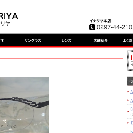
A
B
(
F