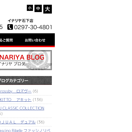
'rossby ロズヴー
(6)
AKITTO アキット
(136)
J CLASSIC COLLECTION
5)
ＤＪＵＡＬ デュアル
(36)
ascino Ribelle ファッシノリベ