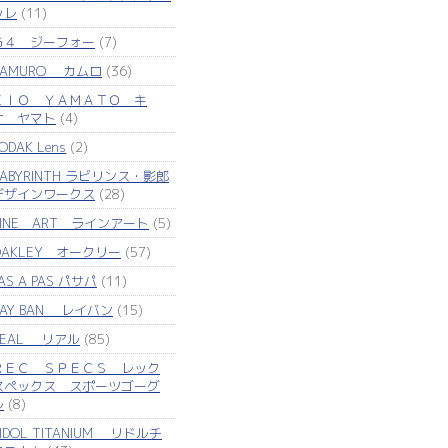
ッレ
(11)
Ｇ４ ジーフォー
(7)
KAMURO カムロ
(36)
ＫＩＯ ＹＡＭＡＴＯ キ
オ ヤマト
(4)
ODAK Lens
(2)
LABYRINTH ラビリンス・影郎
デザインワークス
(28)
LINE ART ラインアート
(5)
OAKLEY オークリー
(57)
AS A PAS パサパ
(11)
RAY BAN レイバン
(15)
REAL リアル
(85)
ＲＥＣ ＳＰＥＣＳ レック
スペックス スポーツゴーグ
ル
(8)
IDOL TITANIUM リドルチ