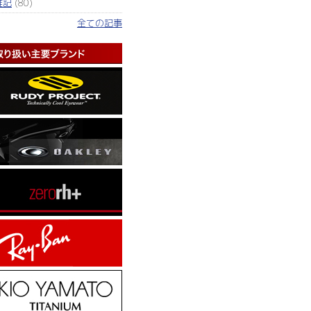
雑記
(80)
全ての記事