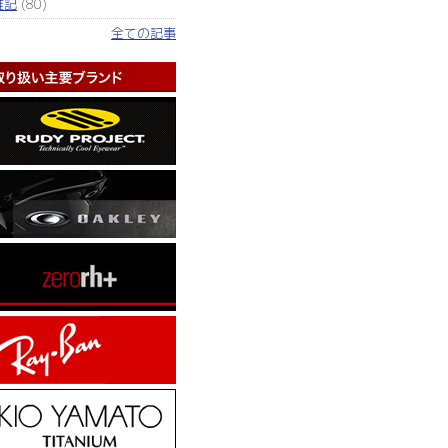
雑記
(80)
全ての記事