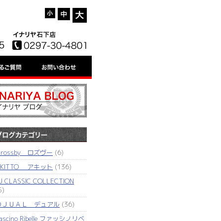
'rossby ロズヴー
(6)
AKITTO アキット
(136)
J CLASSIC COLLECTION
5)
ＤＪＵＡＬ デュアル
(36)
ascino Ribelle ファッシノリベ