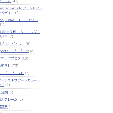
タニウム
(43)
eacret Remedy シークレット
レメディー
(6)
Tony Same トニーセイム
21)
TURNING 椿 ターニング
ツバキ
(7)
VioRou ビオルー
(6)
Zparts ジーパーツ
(6)
イナリヤブログ
(60)
お知らせ
(73)
スーパーブランド
(7)
フィジカルサポートカラーレ
ンズ
(1)
未分類
(4)
職人フレーム
(3)
補聴器
(1)