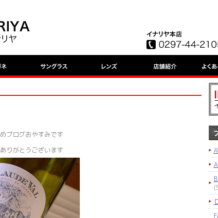
めブログおやすみです
ありがとうございます
A
B
(
F