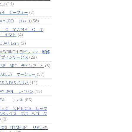
ッレ
(11)
Ｇ４ ジーフォー
(7)
KAMURO カムロ
(36)
ＫＩＯ ＹＡＭＡＴＯ キ
オ ヤマト
(4)
ODAK Lens
(2)
LABYRINTH ラビリンス・影郎
デザインワークス
(28)
LINE ART ラインアート
(5)
OAKLEY オークリー
(57)
AS A PAS パサパ
(11)
RAY BAN レイバン
(15)
REAL リアル
(85)
ＲＥＣ ＳＰＥＣＳ レック
スペックス スポーツゴーグ
ル
(8)
IDOL TITANIUM リドルチ