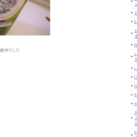
K
倉持でした
P
R