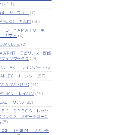
ッレ
(11)
Ｇ４ ジーフォー
(7)
KAMURO カムロ
(36)
ＫＩＯ ＹＡＭＡＴＯ キ
オ ヤマト
(4)
ODAK Lens
(2)
LABYRINTH ラビリンス・影郎
デザインワークス
(28)
LINE ART ラインアート
(5)
OAKLEY オークリー
(57)
AS A PAS パサパ
(11)
RAY BAN レイバン
(15)
REAL リアル
(85)
ＲＥＣ ＳＰＥＣＳ レック
スペックス スポーツゴーグ
ル
(8)
IDOL TITANIUM リドルチ