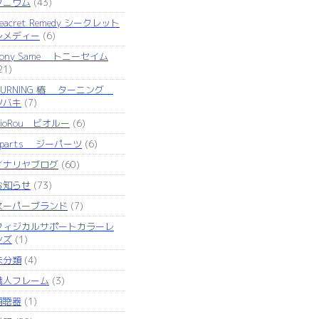
タニウム
(43)
eacret Remedy シークレット
レメディー
(6)
Tony Same トニーセイム
21)
TURNING 椿 ターニング
ツバキ
(7)
VioRou ビオルー
(6)
Zparts ジーパーツ
(6)
イナリヤブログ
(60)
お知らせ
(73)
スーパーブランド
(7)
フィジカルサポートカラーレ
ンズ
(1)
未分類
(4)
職人フレーム
(3)
補聴器
(1)