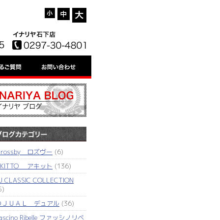
'rossby ロズヴー
(6)
AKITTO アキット
(136)
J CLASSIC COLLECTION
5)
ＤＪＵＡＬ デュアル
(36)
ascino Ribelle ファッシノリベ