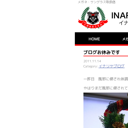
メガネ・サングラス取扱店
ブログお休みです
2011.11.14
イナリヤブログ
一昨日 風邪に侵され体調
やはりまだ風邪に侵されて