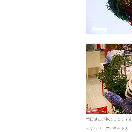
今日はこのあたりでではま
イナリヤ アピタ石下店 