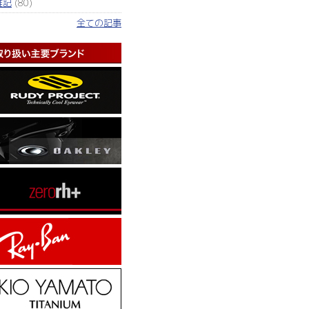
雑記
(80)
全ての記事