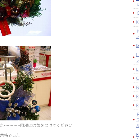
K
P
た～～～～風邪には気をつけてください
R
倉持でした