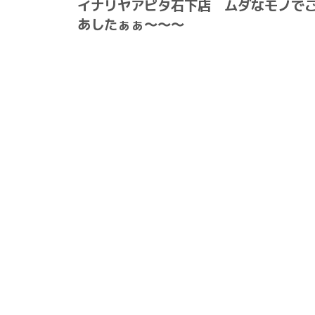
イナリヤアピタ石下店 ムダなモノで
あしたぁぁ～～～