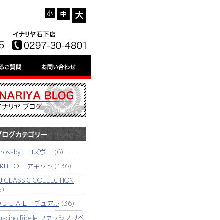
'rossby ロズヴー
(6)
AKITTO アキット
(136)
J CLASSIC COLLECTION
5)
ＤＪＵＡＬ デュアル
(36)
ascino Ribelle ファッシノリベ