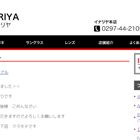
ト
ュアル
ました＞＜
りです
A
皆様 ごめんなさい
B
だきますのでよろしくお願いします
(
下店 クラモチです
F