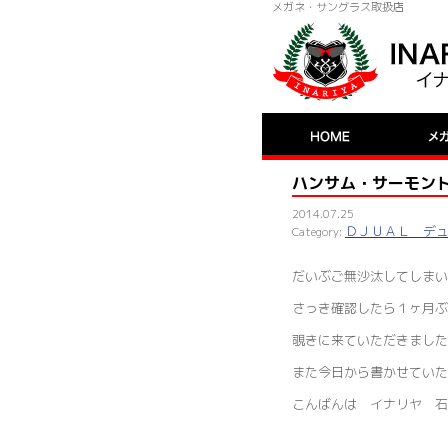
メガネ・サングラス取扱店
ハンサム・サーモン
2014.07.25
ＤＪＵＡＬ デ
だいぶご無沙汰してしまい
さっき確認したら１ヶ月ぶ
覗きに来ていただきました
また今日から書かせていた
こんばんは イナリヤ 石