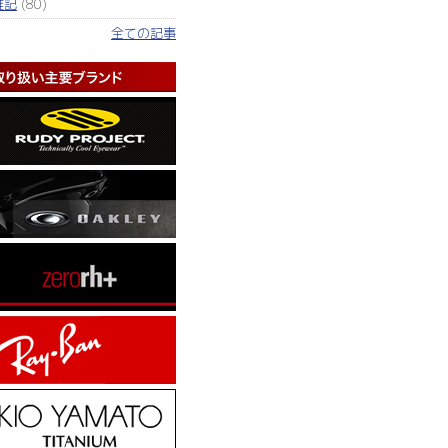
雑記
(80)
全ての記事