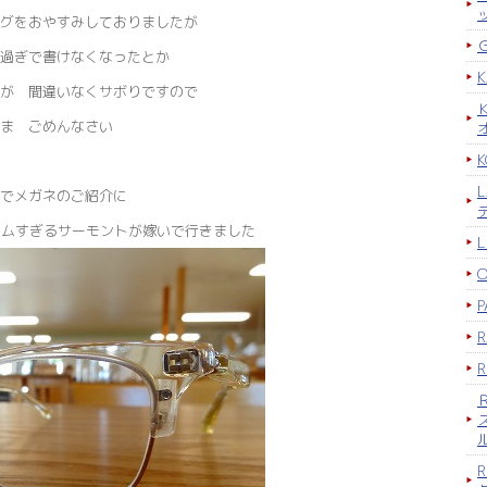
グをおやすみしておりましたが
過ぎで書けなくなったとか
が 間違いなくサボりですので
ま ごめんなさい
K
でメガネのご紹介に
ンサムすぎるサーモントが嫁いで行きました
P
R