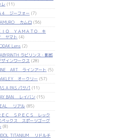
ッレ
(11)
Ｇ４ ジーフォー
(7)
KAMURO カムロ
(36)
ＫＩＯ ＹＡＭＡＴＯ キ
オ ヤマト
(4)
ODAK Lens
(2)
LABYRINTH ラビリンス・影郎
デザインワークス
(28)
LINE ART ラインアート
(5)
OAKLEY オークリー
(57)
AS A PAS パサパ
(11)
RAY BAN レイバン
(15)
REAL リアル
(85)
ＲＥＣ ＳＰＥＣＳ レック
スペックス スポーツゴーグ
ル
(8)
IDOL TITANIUM リドルチ