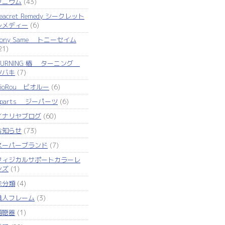
タニウム
(43)
eacret Remedy シークレット
レメディー
(6)
Tony Same トニーセイム
21)
TURNING 椿 ターニング
ツバキ
(7)
VioRou ビオルー
(6)
Zparts ジーパーツ
(6)
イナリヤブログ
(60)
お知らせ
(73)
スーパーブランド
(7)
フィジカルサポートカラーレ
ンズ
(1)
未分類
(4)
職人フレーム
(3)
補聴器
(1)