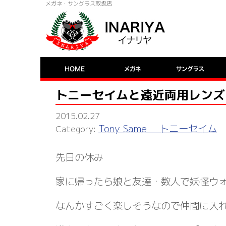
メガネ・サングラス取扱店
トニーセイムと遠近両用レンズ
2015.02.27
Tony Same トニーセイム
先日の休み
家に帰ったら娘と友達・数人で妖怪ウ
なんかすごく楽しそうなので仲間に入