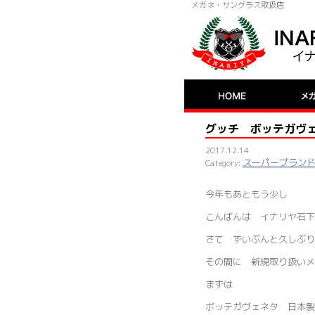
メガネ・サングラス取扱店
グッチ ボッテガヴ
2017.12.14
スーパーブラン
今年もあともう少し
こんばんは イナリヤ石下
さて ずいぶんと久しぶり
その間に 新規取り扱いメ
まずは
ボッテガヴェネタ 日本製