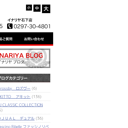
'rossby ロズヴー
(6)
AKITTO アキット
(136)
J CLASSIC COLLECTION
5)
ＤＪＵＡＬ デュアル
(36)
ascino Ribelle ファッシノリベ