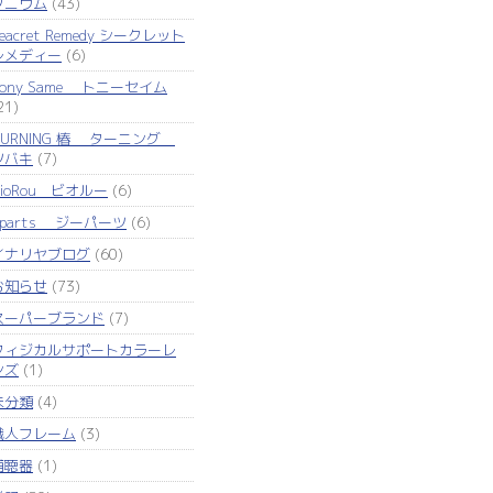
タニウム
(43)
eacret Remedy シークレット
レメディー
(6)
Tony Same トニーセイム
21)
TURNING 椿 ターニング
ツバキ
(7)
VioRou ビオルー
(6)
Zparts ジーパーツ
(6)
イナリヤブログ
(60)
お知らせ
(73)
スーパーブランド
(7)
フィジカルサポートカラーレ
ンズ
(1)
未分類
(4)
職人フレーム
(3)
補聴器
(1)