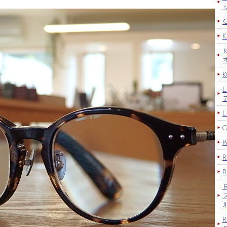
K
P
R