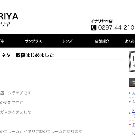
ェネタ 取扱はじめました
ド
店 クラモチです
A
の更新ですが
B
ガネがふえました
(
のフレームとイタリア製のフレームがあります
F