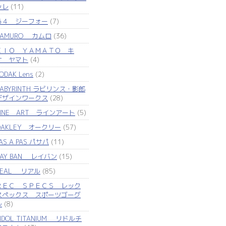
ッレ
(11)
Ｇ４ ジーフォー
(7)
KAMURO カムロ
(36)
ＫＩＯ ＹＡＭＡＴＯ キ
オ ヤマト
(4)
ODAK Lens
(2)
LABYRINTH ラビリンス・影郎
デザインワークス
(28)
LINE ART ラインアート
(5)
OAKLEY オークリー
(57)
AS A PAS パサパ
(11)
RAY BAN レイバン
(15)
REAL リアル
(85)
ＲＥＣ ＳＰＥＣＳ レック
スペックス スポーツゴーグ
ル
(8)
IDOL TITANIUM リドルチ