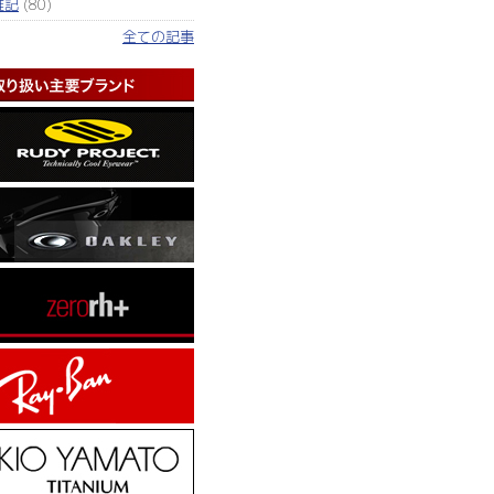
雑記
(80)
全ての記事