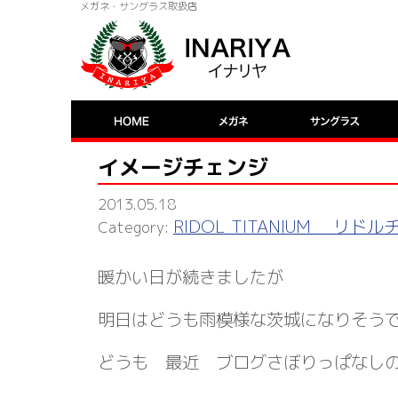
メガネ・サングラス取扱店
イメージチェンジ
2013.05.18
RIDOL TITANIUM リド
暖かい日が続きましたが
明日はどうも雨模様な茨城になりそう
どうも 最近 ブログさぼりっぱなし