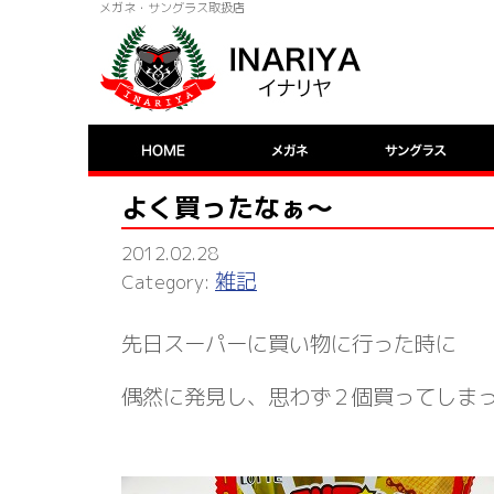
メガネ・サングラス取扱店
よく買ったなぁ～
2012.02.28
雑記
先日スーパーに買い物に行った時に
偶然に発見し、思わず２個買ってしま