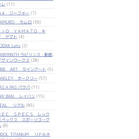
ッレ
(11)
Ｇ４ ジーフォー
(7)
KAMURO カムロ
(36)
ＫＩＯ ＹＡＭＡＴＯ キ
オ ヤマト
(4)
ODAK Lens
(2)
LABYRINTH ラビリンス・影郎
デザインワークス
(28)
LINE ART ラインアート
(5)
OAKLEY オークリー
(57)
AS A PAS パサパ
(11)
RAY BAN レイバン
(15)
REAL リアル
(85)
ＲＥＣ ＳＰＥＣＳ レック
スペックス スポーツゴーグ
ル
(8)
IDOL TITANIUM リドルチ