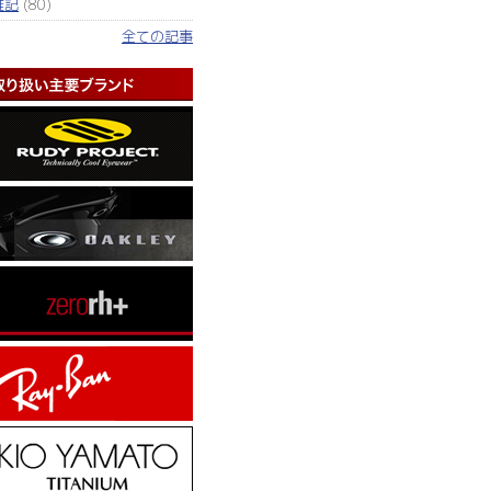
雑記
(80)
全ての記事