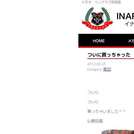
メガネ・サングラス取扱店
ついに買っちゃった
2012.08.23
雑記
ついに
ついに
買っちゃいました＾＾
仏像図鑑