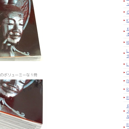
K
のボリューミーな１冊
P
R