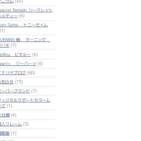
タニウム
(43)
eacret Remedy シークレット
レメディー
(6)
Tony Same トニーセイム
21)
TURNING 椿 ターニング
ツバキ
(7)
VioRou ビオルー
(6)
Zparts ジーパーツ
(6)
イナリヤブログ
(60)
お知らせ
(73)
スーパーブランド
(7)
フィジカルサポートカラーレ
ンズ
(1)
未分類
(4)
職人フレーム
(3)
補聴器
(1)