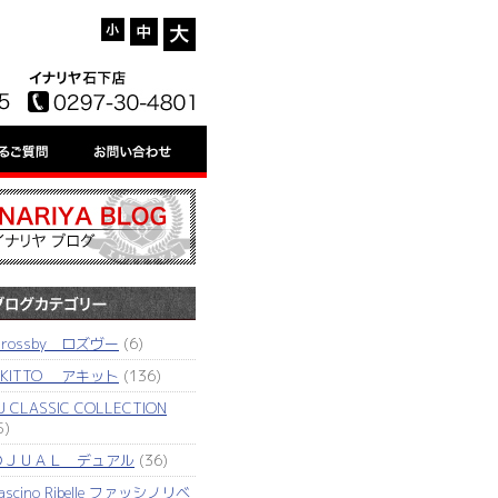
'rossby ロズヴー
(6)
AKITTO アキット
(136)
J CLASSIC COLLECTION
5)
ＤＪＵＡＬ デュアル
(36)
ascino Ribelle ファッシノリベ