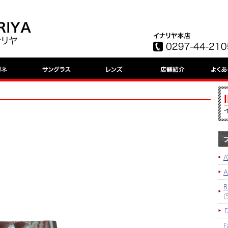
A
B
(
F