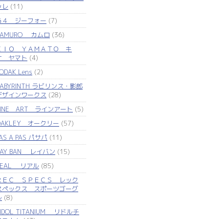
ッレ
(11)
Ｇ４ ジーフォー
(7)
KAMURO カムロ
(36)
ＫＩＯ ＹＡＭＡＴＯ キ
オ ヤマト
(4)
ODAK Lens
(2)
LABYRINTH ラビリンス・影郎
デザインワークス
(28)
LINE ART ラインアート
(5)
OAKLEY オークリー
(57)
AS A PAS パサパ
(11)
RAY BAN レイバン
(15)
REAL リアル
(85)
ＲＥＣ ＳＰＥＣＳ レック
スペックス スポーツゴーグ
ル
(8)
IDOL TITANIUM リドルチ