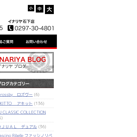
'rossby ロズヴー
(6)
AKITTO アキット
(136)
J CLASSIC COLLECTION
5)
ＤＪＵＡＬ デュアル
(36)
ascino Ribelle ファッシノリベ