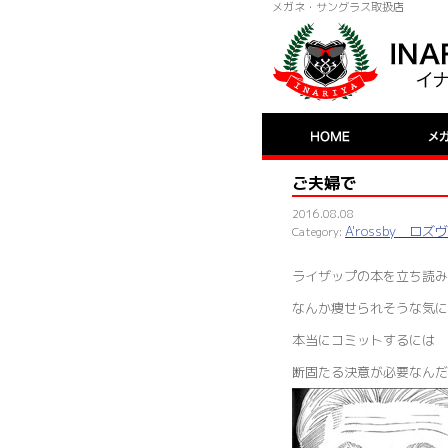
メガネ・サングラス取扱店
ご夫婦で
2016.08.08
A'rossby ロズ
ライザップの本を立ち読み
なんか痩せられそうな気に
本当にコミットするには
断固たる決意が必要なんだ