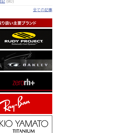
雑記
(80)
全ての記事