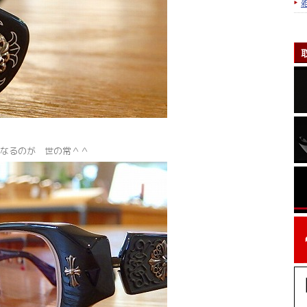
なるのが 世の常＾＾