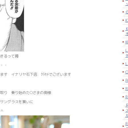
K
きるって噂
・・
ます イナリヤ石下店 ｸﾗﾓﾁでございます
P
を取り 乗り始めたOさまの奥様
サングラスを買いに
＾＾
R