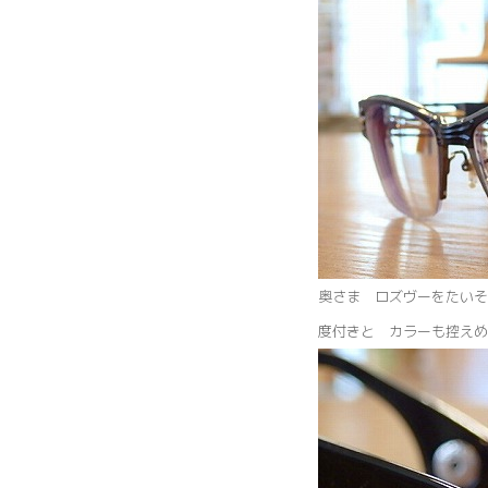
奥さま ロズヴーをたいそ
度付きと カラーも控えめ