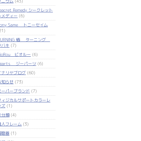
タニウム
(43)
eacret Remedy シークレット
レメディー
(6)
Tony Same トニーセイム
21)
TURNING 椿 ターニング
ツバキ
(7)
VioRou ビオルー
(6)
Zparts ジーパーツ
(6)
イナリヤブログ
(60)
お知らせ
(73)
スーパーブランド
(7)
フィジカルサポートカラーレ
ンズ
(1)
未分類
(4)
職人フレーム
(3)
補聴器
(1)