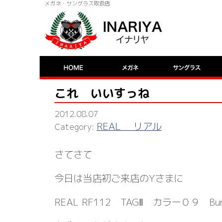
メガネ・サングラス取扱店
これ いいすっね
2012.08.07
REAL リアル
さてさて
今日は当店初ご来店のYさまに
REAL RF112 TAGⅡ カラー０９ Bunn