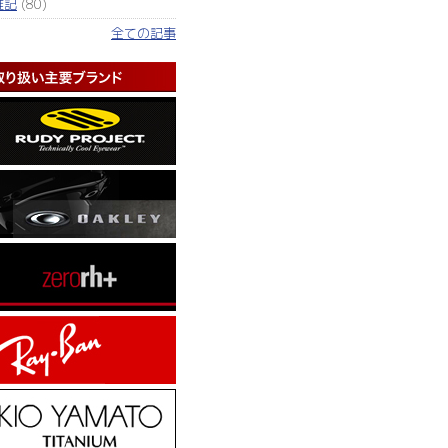
雑記
(80)
全ての記事