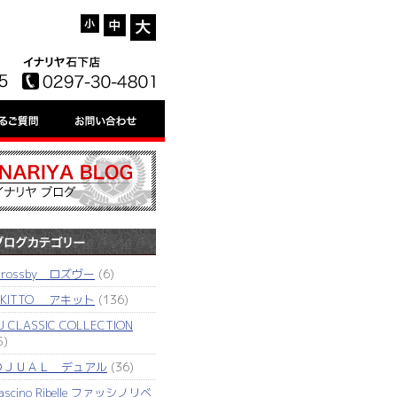
'rossby ロズヴー
(6)
AKITTO アキット
(136)
J CLASSIC COLLECTION
5)
ＤＪＵＡＬ デュアル
(36)
ascino Ribelle ファッシノリベ