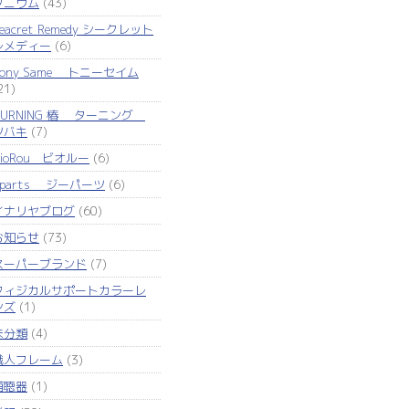
タニウム
(43)
eacret Remedy シークレット
レメディー
(6)
Tony Same トニーセイム
21)
TURNING 椿 ターニング
ツバキ
(7)
VioRou ビオルー
(6)
Zparts ジーパーツ
(6)
イナリヤブログ
(60)
お知らせ
(73)
スーパーブランド
(7)
フィジカルサポートカラーレ
ンズ
(1)
未分類
(4)
職人フレーム
(3)
補聴器
(1)