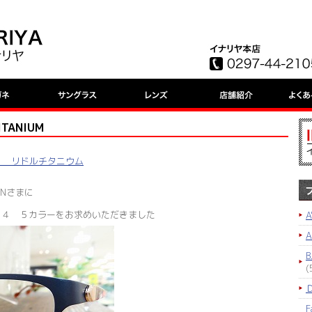
TANIUM
NIUM リドルチタニウム
Nさまに
 R１３４ ５カラーをお求めいただきました
A
B
(
F