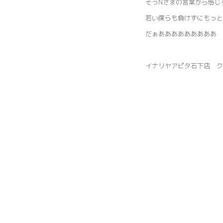
そうNさまの言葉から感じ
若い僕らも負けずにもっと
だぁあああああああああ
イナリヤアピタ石下店 ク