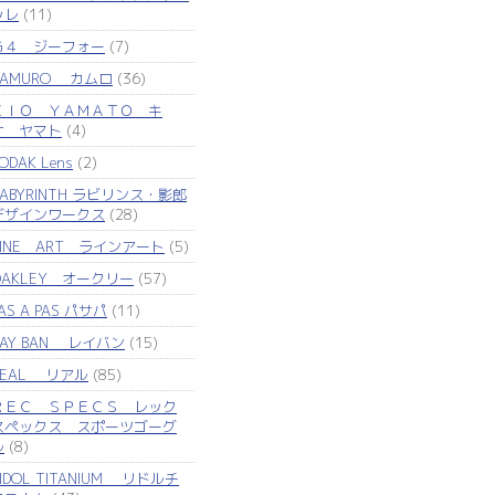
ッレ
(11)
Ｇ４ ジーフォー
(7)
KAMURO カムロ
(36)
ＫＩＯ ＹＡＭＡＴＯ キ
オ ヤマト
(4)
ODAK Lens
(2)
LABYRINTH ラビリンス・影郎
デザインワークス
(28)
LINE ART ラインアート
(5)
OAKLEY オークリー
(57)
AS A PAS パサパ
(11)
RAY BAN レイバン
(15)
REAL リアル
(85)
ＲＥＣ ＳＰＥＣＳ レック
スペックス スポーツゴーグ
ル
(8)
IDOL TITANIUM リドルチ