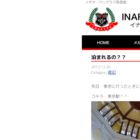
メガネ・サングラス取扱店
泊まれるの？？
2012.12.20
雑記
先日 東京に行ったときに
コチラ 東京駅＾＾