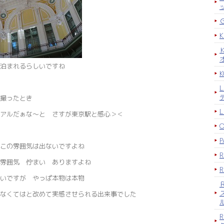
泊まれるらしいですね
K
を撮ったとき
アルだぁな～と さすが東京駅と感心＞＜
P
この雰囲気は出ないですよね
雰囲気 佇まい ありますよね
いですが やっぱ本物は本物
なくてはと改めて実感させられる出来事でした
R