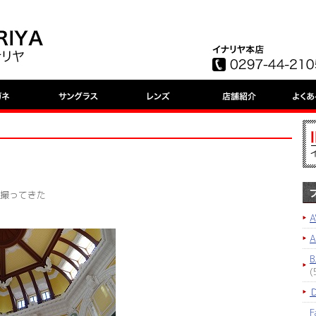
撮ってきた
A
B
(
F