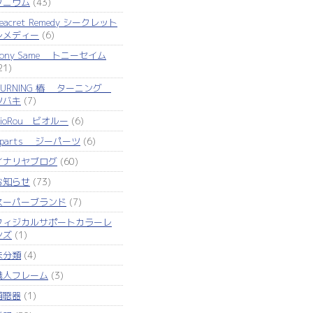
タニウム
(43)
eacret Remedy シークレット
レメディー
(6)
Tony Same トニーセイム
21)
TURNING 椿 ターニング
ツバキ
(7)
VioRou ビオルー
(6)
Zparts ジーパーツ
(6)
イナリヤブログ
(60)
お知らせ
(73)
スーパーブランド
(7)
フィジカルサポートカラーレ
ンズ
(1)
未分類
(4)
職人フレーム
(3)
補聴器
(1)