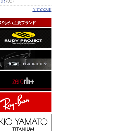
雑記
(80)
全ての記事