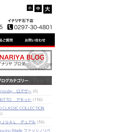
'rossby ロズヴー
(6)
AKITTO アキット
(136)
J CLASSIC COLLECTION
5)
ＤＪＵＡＬ デュアル
(36)
ascino Ribelle ファッシノリベ