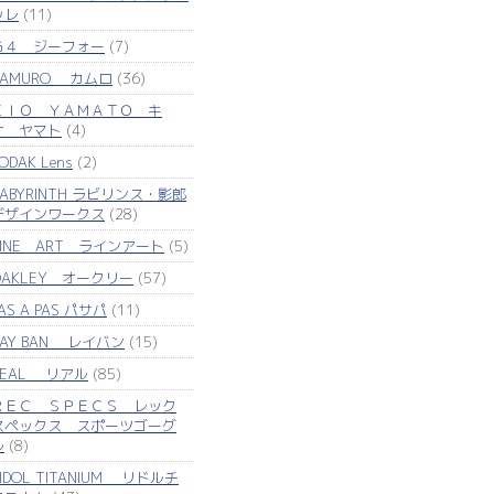
ッレ
(11)
Ｇ４ ジーフォー
(7)
KAMURO カムロ
(36)
ＫＩＯ ＹＡＭＡＴＯ キ
オ ヤマト
(4)
ODAK Lens
(2)
LABYRINTH ラビリンス・影郎
デザインワークス
(28)
LINE ART ラインアート
(5)
OAKLEY オークリー
(57)
AS A PAS パサパ
(11)
RAY BAN レイバン
(15)
REAL リアル
(85)
ＲＥＣ ＳＰＥＣＳ レック
スペックス スポーツゴーグ
ル
(8)
IDOL TITANIUM リドルチ